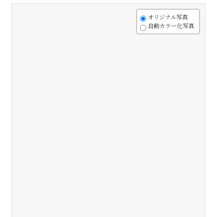
+
オリジナル写真
自動カラー化写真
-