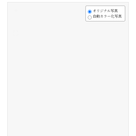
+
オリジナル写真
自動カラー化写真
-