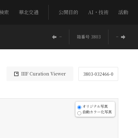
検索
華北交通
公開目的
AI・技術
活動
−
箱番号 3803
−
IIIF Curation Viewer
3803-032466-0
オリジナル写真
自動カラー化写真