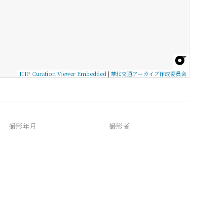
IIIF Curation Viewer Embedded
|
華北交通アーカイブ作成委員会
撮影年月
撮影者
備考