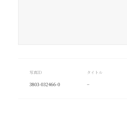
写真ID
タイトル
3803-032466-0
−
分類番号
検閲印