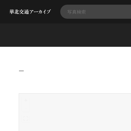
−
+
-