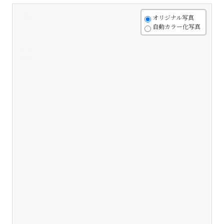
+
オリジナル写真
自動カラー化写真
-