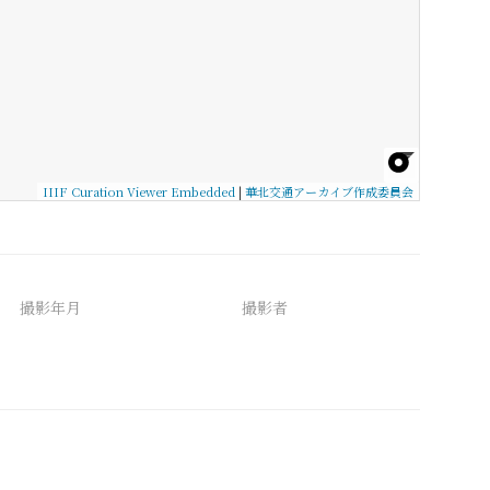
IIIF Curation Viewer Embedded
|
華北交通アーカイブ作成委員会
撮影年月
撮影者
備考