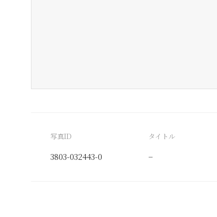
写真ID
タイトル
3803-032443-0
−
分類番号
検閲印