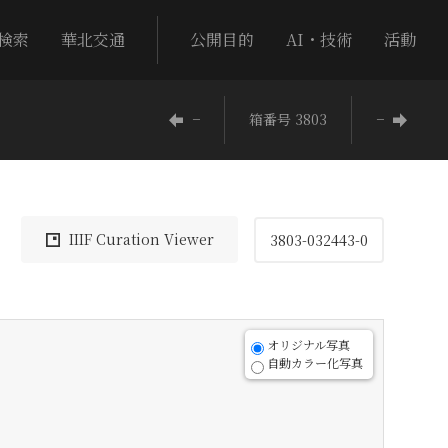
検索
華北交通
公開目的
AI・技術
活動
−
箱番号 3803
−
IIIF Curation Viewer
3803-032443-0
オリジナル写真
自動カラー化写真