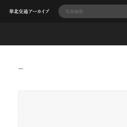
−
+
-