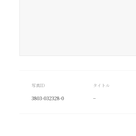
写真ID
タイトル
3803-032328-0
−
分類番号
検閲印