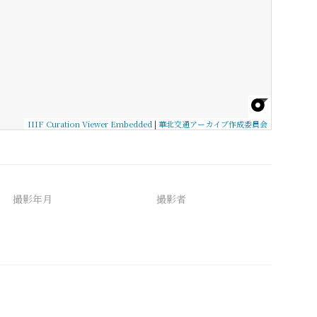
IIIF Curation Viewer Embedded
|
華北交通アーカイブ作成委員会
撮影年月
撮影者
備考