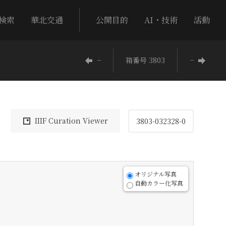
検索
華北交通
公開目的
AI・技術
活動
−
箱番号 3803
−
IIIF Curation Viewer
3803-032328-0
オリジナル写真
自動カラー化写真