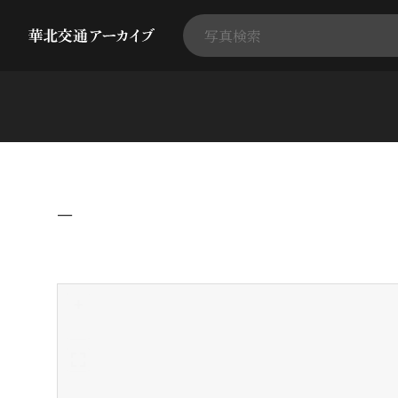
−
+
-