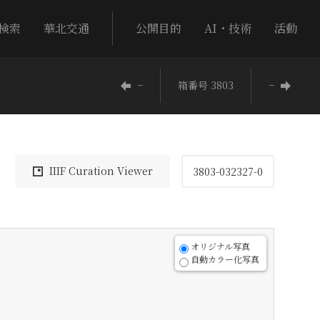
検索
華北交通
公開目的
AI・技術
活動
−
箱番号 3803
−
IIIF Curation Viewer
3803-032327-0
オリジナル写真
自動カラー化写真