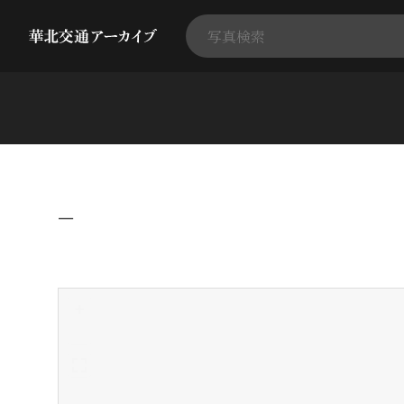
−
+
-