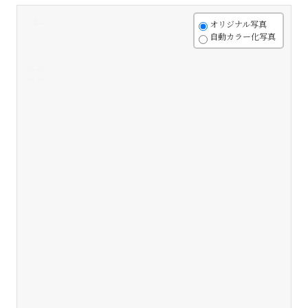
+
オリジナル写真
自動カラー化写真
-