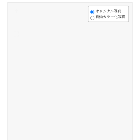
+
オリジナル写真
自動カラー化写真
-