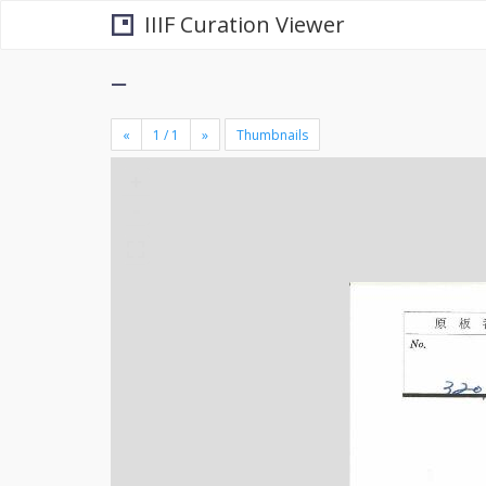
IIIF Curation Viewer
−
«
»
Thumbnails
+
×
-
se