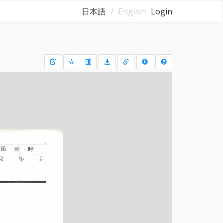
日本語
English
Login
Draw
a
rectangle