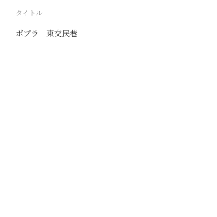
タイトル
ポプラ 東交民巷
駅
北京
路線
京古線
京包線
大台線
通州東站線
撮影年月
1940年8月