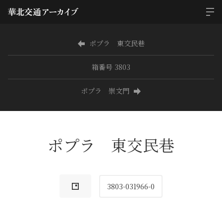
ポプラ 東交民巷
箱番号 3803
ポプラ 崇文門
ポプラ 東交民巷
3803-031966-0