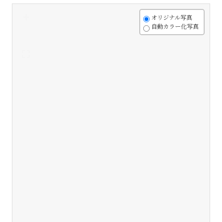
+
オリジナル写真
自動カラー化写真
-