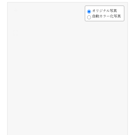
+
オリジナル写真
自動カラー化写真
-