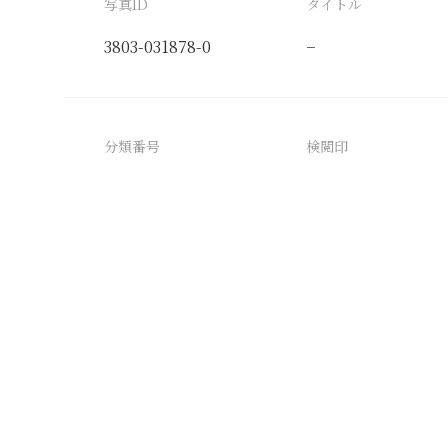
写真ID
タイトル
3803-031878-0
−
分類番号
検閲印
3803-031878-0_0