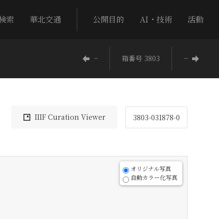
検索
華北交通
公開目的
AI・技術
活動
−
箱番号 3803
−
IIIF Curation Viewer
3803-031878-0
オリジナル写真
自動カラー化写真