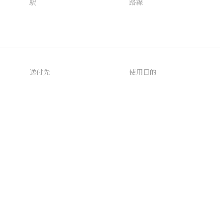
駅
路線
送付先
使用目的
AIタグ