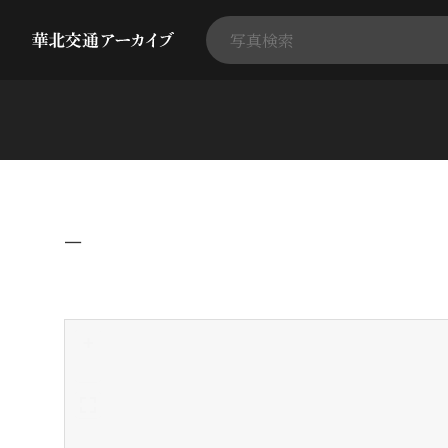
−
+
-