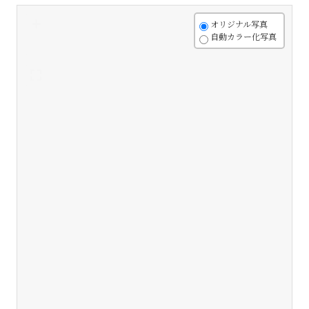
+
オリジナル写真
自動カラー化写真
-