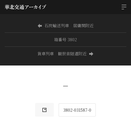
石炭輸送列車 居庸関附近
箱番号 3802
貨車列車 観世音隧道附近
−
3802-031587-0