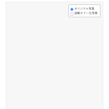
+
オリジナル写真
自動カラー化写真
-