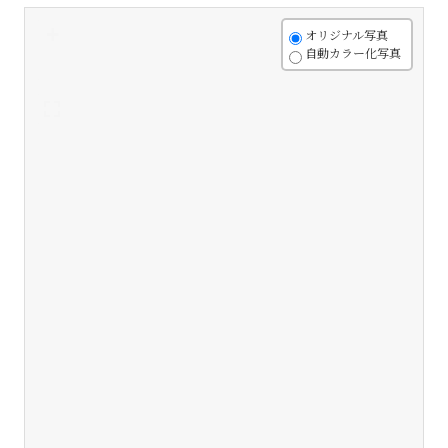
+
オリジナル写真
自動カラー化写真
-