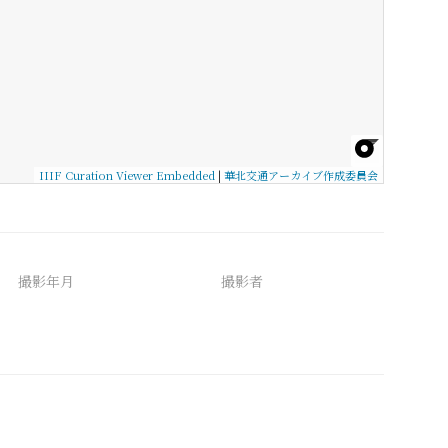
IIIF Curation Viewer Embedded
|
華北交通アーカイブ作成委員会
撮影年月
撮影者
備考