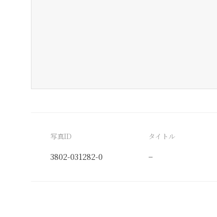
写真ID
タイトル
3802-031282-0
−
分類番号
検閲印