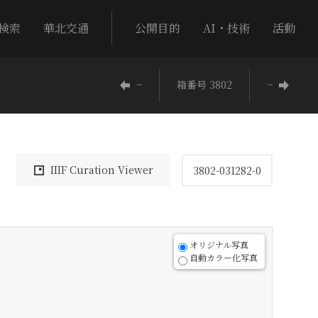
検索
華北交通
公開目的
AI・技術
活動
−
箱番号 3802
−
IIIF Curation Viewer
3802-031282-0
オリジナル写真
自動カラー化写真