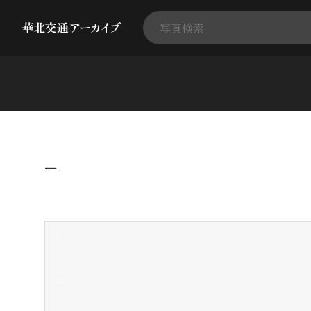
−
+
-