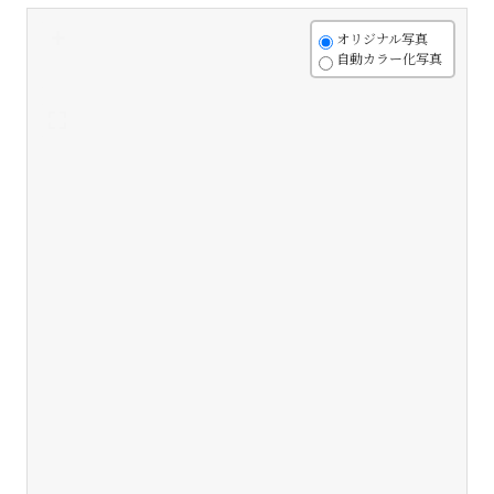
+
オリジナル写真
自動カラー化写真
-