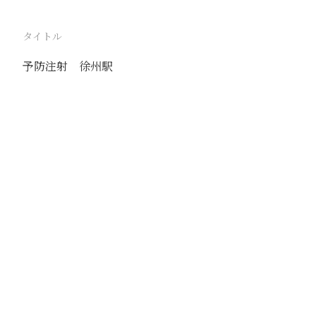
タイトル
予防注射 徐州駅
駅
徐州
路線
津浦線
隴海線
撮影年月
1940年7月