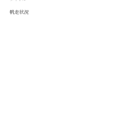
帆走状況
駅
楊柳青
路線
津浦線
大清河
撮影年月
1940年7月
撮影者