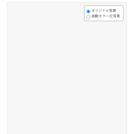
+
オリジナル写真
自動カラー化写真
-