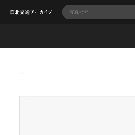
−
+
-