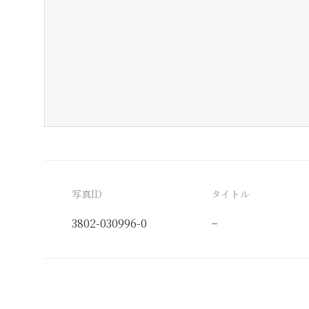
写真ID
タイトル
3802-030996-0
−
分類番号
検閲印