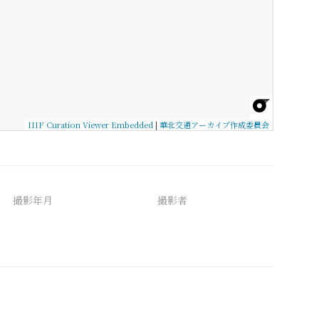
IIIF Curation Viewer Embedded
|
華北交通アーカイブ作成委員会
撮影年月
撮影者
備考