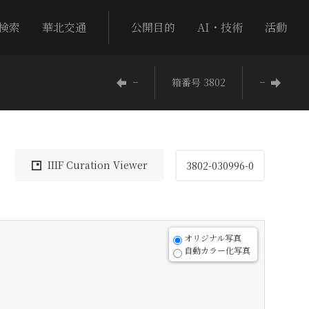
検索
華北交通
公開目的
AI・技術
活動
−
箱番号 3802
−
IIIF Curation Viewer
3802-030996-0
オリジナル写真
自動カラー化写真