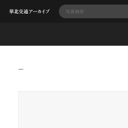
−
+
-