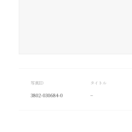
写真ID
タイトル
3802-030684-0
−
分類番号
検閲印