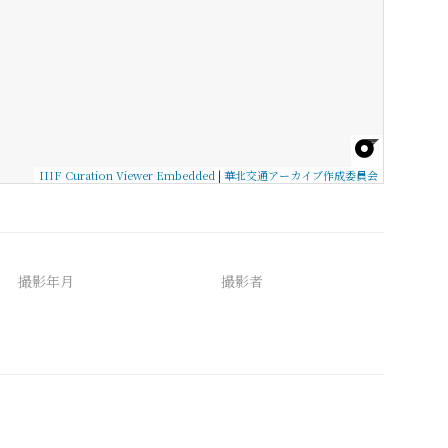
IIIF Curation Viewer Embedded
|
華北交通アーカイブ作成委員会
撮影年月
撮影者
備考