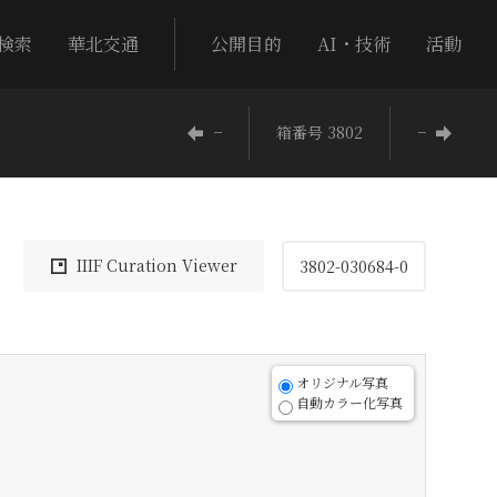
検索
華北交通
公開目的
AI・技術
活動
−
箱番号 3802
−
IIIF Curation Viewer
3802-030684-0
オリジナル写真
自動カラー化写真