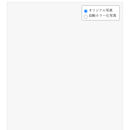
+
オリジナル写真
自動カラー化写真
-