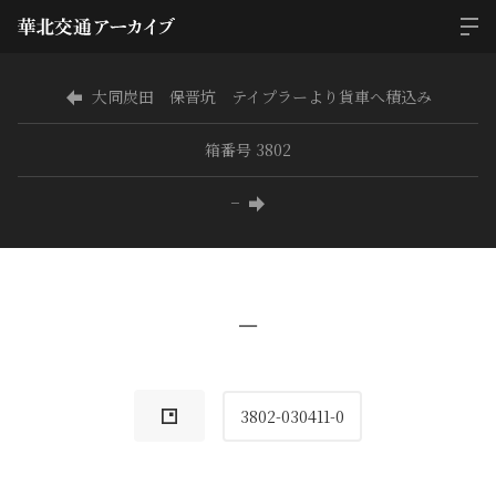
大同炭田 保晋坑 テイプラーより貨車へ積込み
箱番号 3802
−
−
3802-030411-0