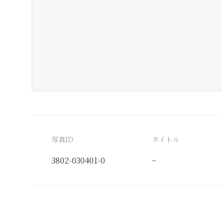
写真ID
タイトル
3802-030401-0
−
分類番号
検閲印