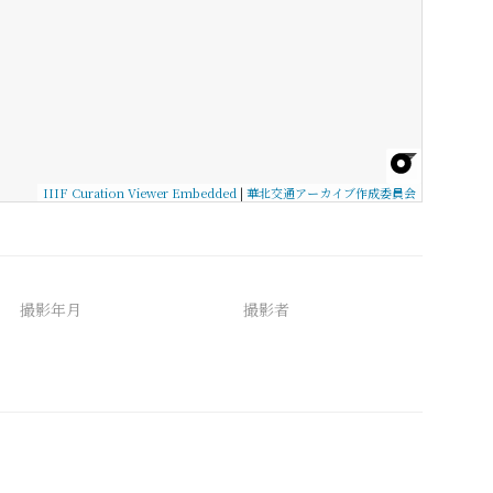
IIIF Curation Viewer Embedded
|
華北交通アーカイブ作成委員会
撮影年月
撮影者
備考