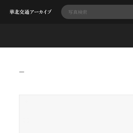
−
+
-