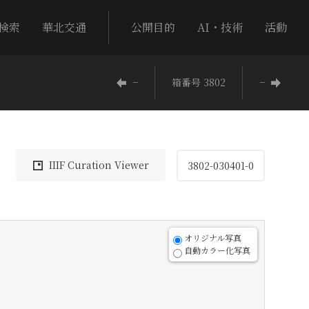
検索
華北交通
公開目的
AI・技術
活動
−
箱番号 3802
−
IIIF Curation Viewer
3802-030401-0
オリジナル写真
自動カラー化写真