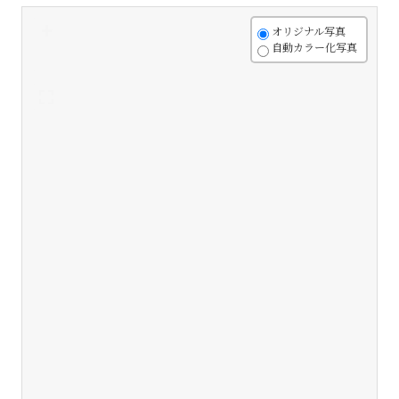
+
オリジナル写真
自動カラー化写真
-