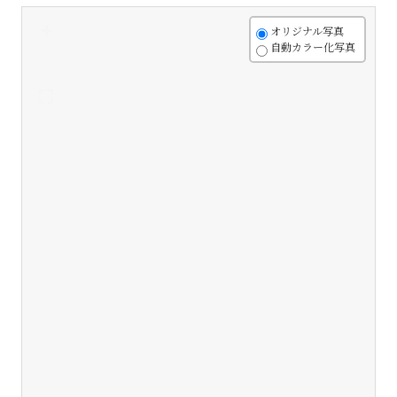
+
オリジナル写真
自動カラー化写真
-