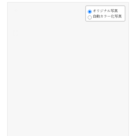
+
オリジナル写真
自動カラー化写真
-