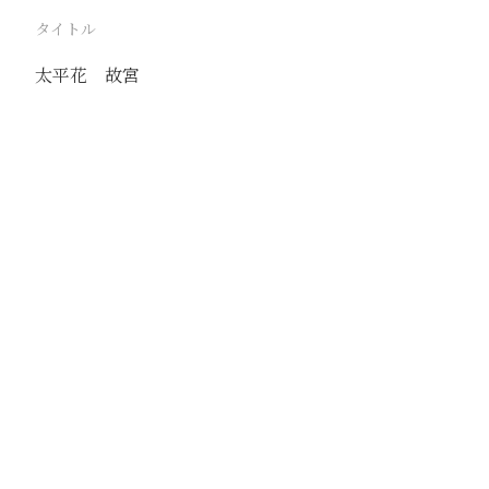
タイトル
太平花 故宮
駅
北京
路線
京古線
京包線
大台線
通州東站線
撮影年月
1940年6月