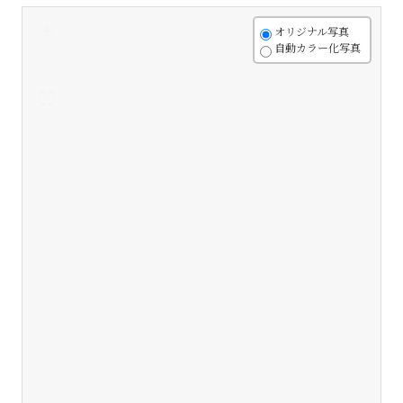
+
オリジナル写真
自動カラー化写真
-