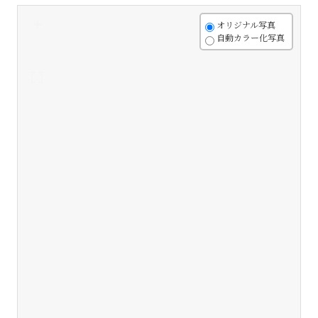
+
オリジナル写真
自動カラー化写真
-