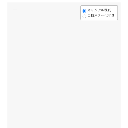
+
オリジナル写真
自動カラー化写真
-