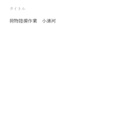
タイトル
荷物陸揚作業 小清河
駅
黄台
路線
膠済線
小清河
撮影年月
1940年5月