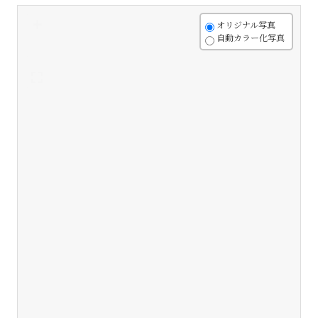
+
オリジナル写真
自動カラー化写真
-