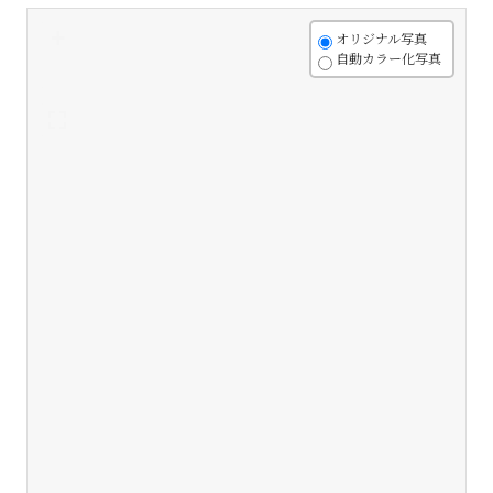
+
オリジナル写真
自動カラー化写真
-