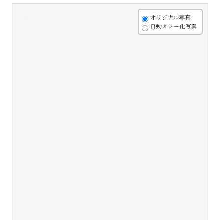
+
オリジナル写真
自動カラー化写真
-