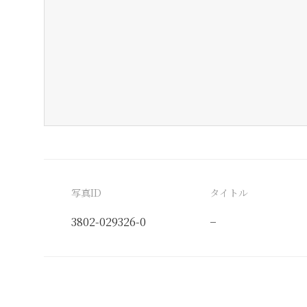
写真ID
タイトル
3802-029326-0
−
分類番号
検閲印