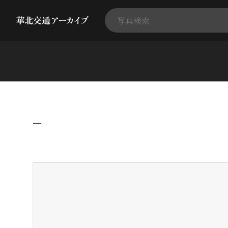
−
+
-