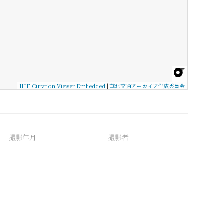
IIIF Curation Viewer Embedded
|
華北交通アーカイブ作成委員会
撮影年月
撮影者
備考