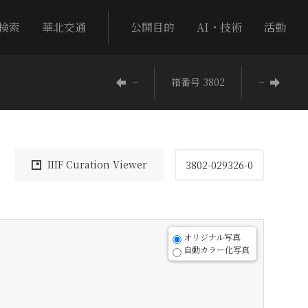
検索
華北交通
公開目的
AI・技術
活動
−
箱番号 3802
−
IIIF Curation Viewer
3802-029326-0
オリジナル写真
自動カラー化写真