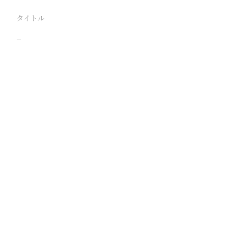
タイトル
−
駅
路線
撮影年月
撮影者