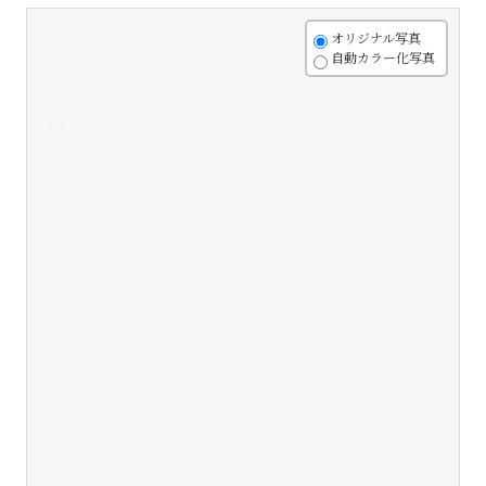
+
オリジナル写真
自動カラー化写真
-