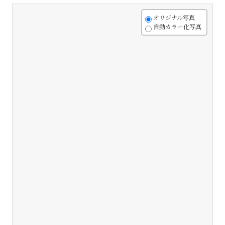
+
オリジナル写真
自動カラー化写真
-