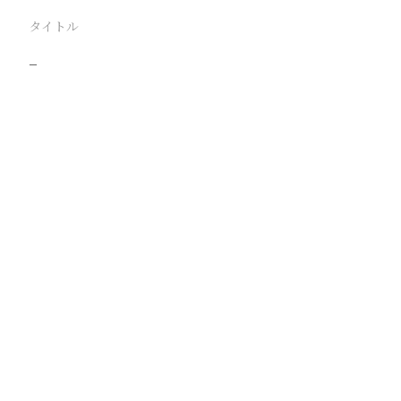
タイトル
−
駅
路線
撮影年月
撮影者