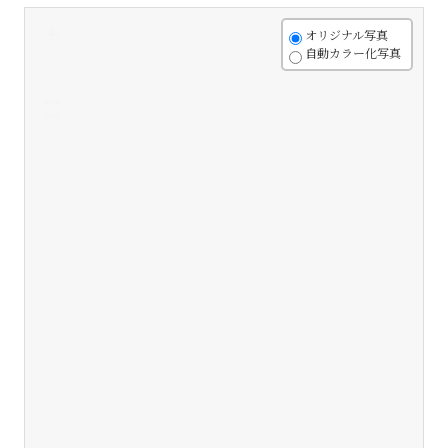
+
オリジナル写真
自動カラー化写真
-