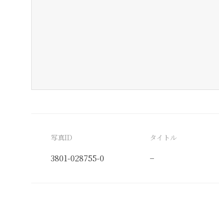
写真ID
タイトル
3801-028755-0
−
分類番号
検閲印