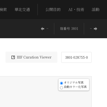
検索
華北交通
公開目的
AI・技術
活動
−
箱番号 3801
−
IIIF Curation Viewer
3801-028755-0
オリジナル写真
自動カラー化写真