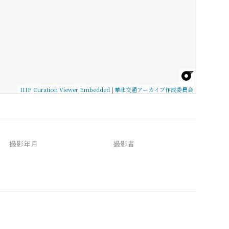
IIIF Curation Viewer Embedded
|
華北交通アーカイブ作成委員会
撮影年月
撮影者
備考