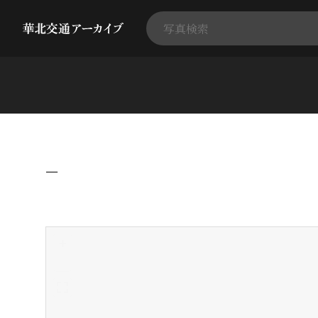
−
+
-