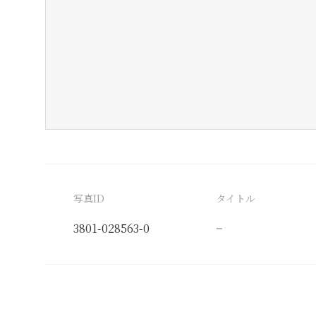
写真ID
タイトル
3801-028563-0
−
分類番号
検閲印