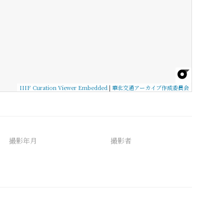
IIIF Curation Viewer Embedded
|
華北交通アーカイブ作成委員会
撮影年月
撮影者
備考