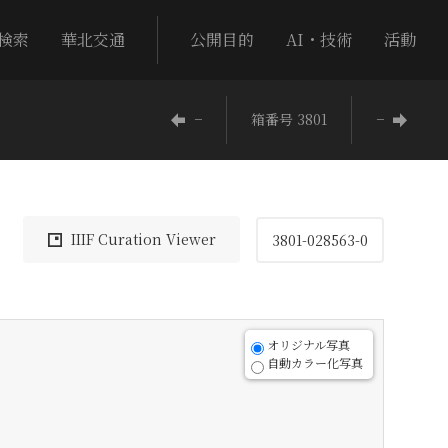
検索
華北交通
公開目的
AI・技術
活動
−
箱番号 3801
−
IIIF Curation Viewer
3801-028563-0
オリジナル写真
自動カラー化写真