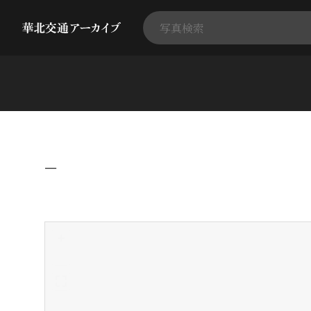
−
+
-