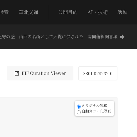
検索
華北交通
公開目的
AI・技術
活動
死守の壁 山西の名所として天覧に供された 南同蒲線聞喜城
IIIF Curation Viewer
3801-028232-0
オリジナル写真
自動カラー化写真