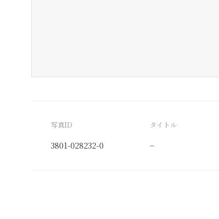
写真ID
タイトル
3801-028232-0
−
分類番号
検閲印