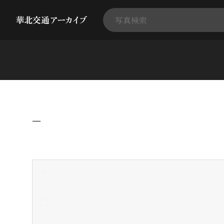
−
+
-