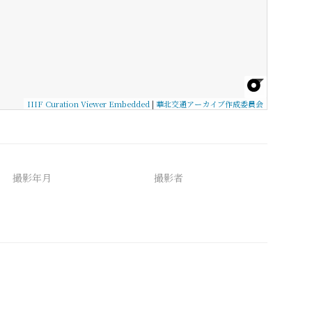
IIIF Curation Viewer Embedded
|
華北交通アーカイブ作成委員会
撮影年月
撮影者
備考