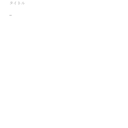
タイトル
−
駅
路線
撮影年月
撮影者