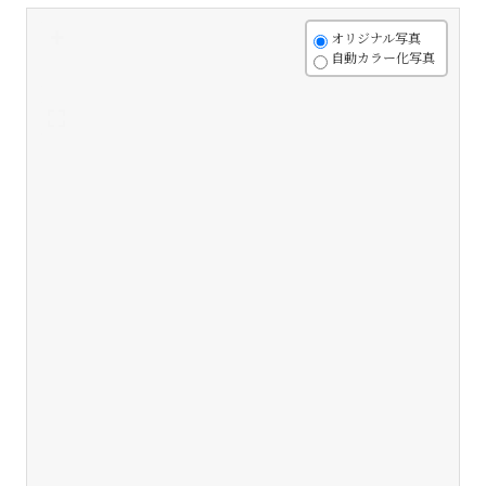
+
オリジナル写真
自動カラー化写真
-