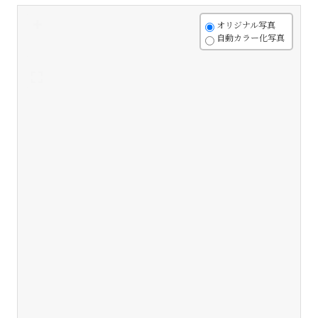
+
オリジナル写真
自動カラー化写真
-