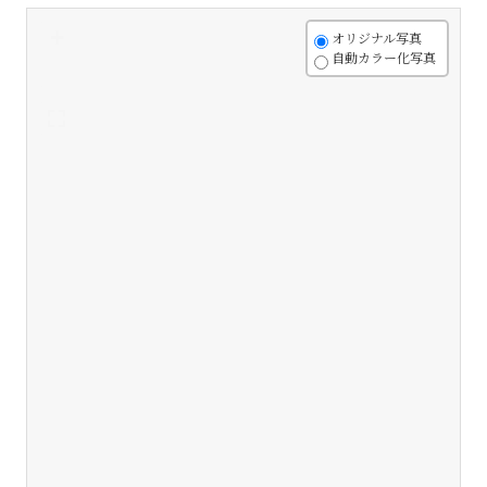
+
オリジナル写真
自動カラー化写真
-