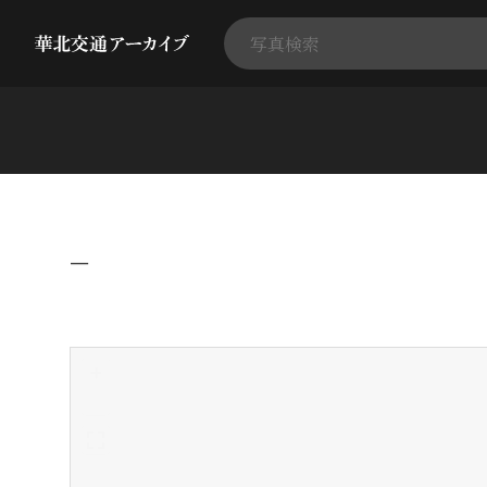
−
+
-