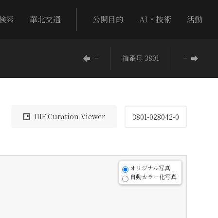
検索
華北交通
公開目的
AI・技術
活動
−
箱番号 3801
−
IIIF Curation Viewer
3801-028042-0
オリジナル写真
自動カラー化写真