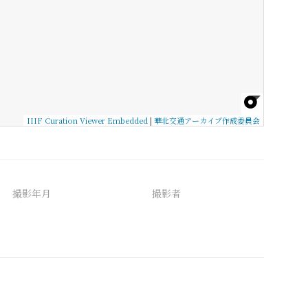
IIIF Curation Viewer Embedded
|
華北交通アーカイブ作成委員会
撮影年月
撮影者
備考