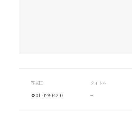
写真ID
タイトル
3801-028042-0
−
分類番号
検閲印