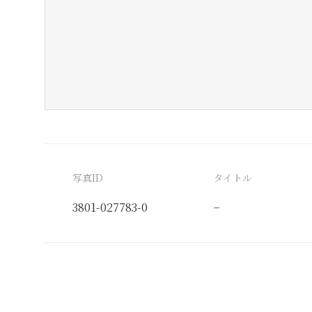
写真ID
タイトル
3801-027783-0
−
分類番号
検閲印