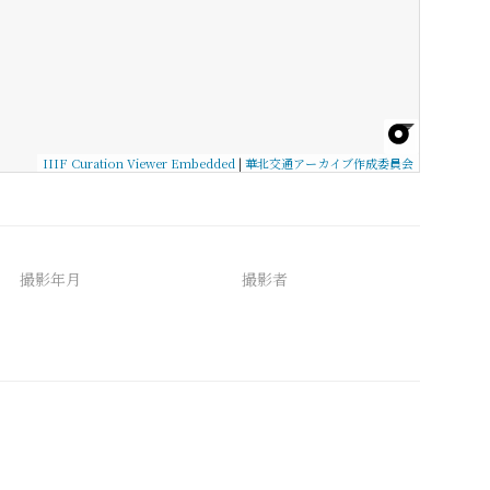
IIIF Curation Viewer Embedded
|
華北交通アーカイブ作成委員会
撮影年月
撮影者
備考