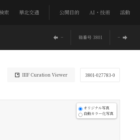
検索
華北交通
公開目的
AI・技術
活動
−
箱番号 3801
−
IIIF Curation Viewer
3801-027783-0
オリジナル写真
自動カラー化写真