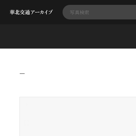
−
+
-