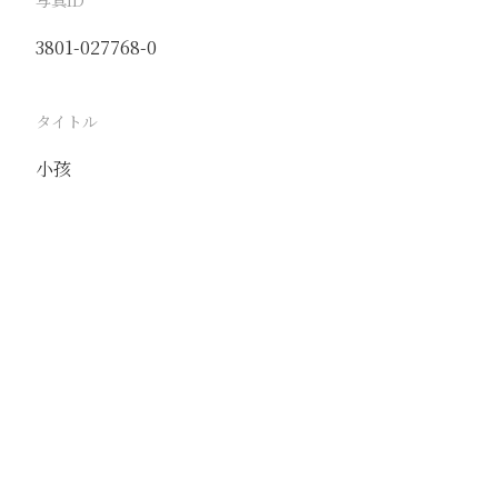
写真ID
3801-027768-0
タイトル
小孩
駅
済南
路線
津浦線
膠済線
撮影年月