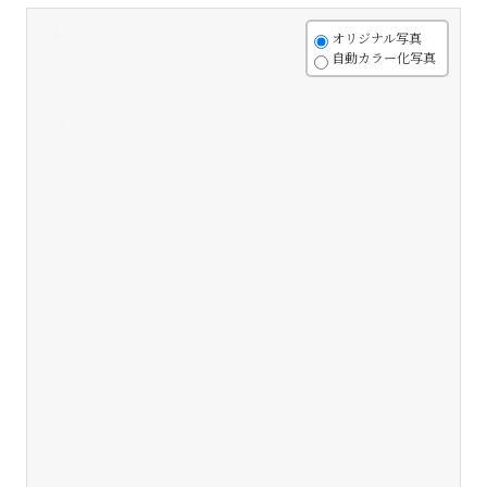
+
オリジナル写真
自動カラー化写真
-