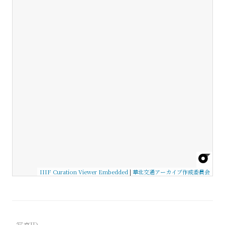
IIIF Curation Viewer Embedded
|
華北交通アーカイブ作成委員会