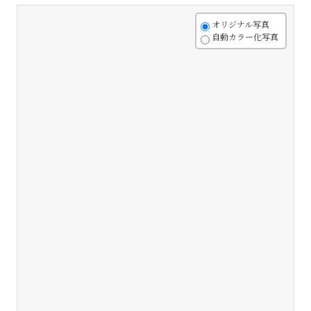
+
オリジナル写真
自動カラー化写真
-