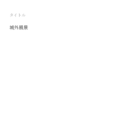
タイトル
城外風景
駅
正定
路線
京漢線
撮影年月
1939年12月