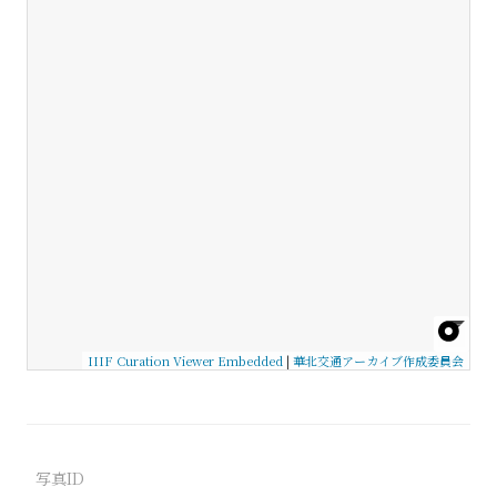
IIIF Curation Viewer Embedded
|
華北交通アーカイブ作成委員会
写真ID