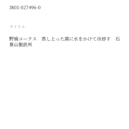
3801-027496-0
タイトル
野焼コークス 蒸し上った窯に水をかけて冷却す 石
景山製鉄所
駅
石景山
路線
大台線
同塘線
撮影年月