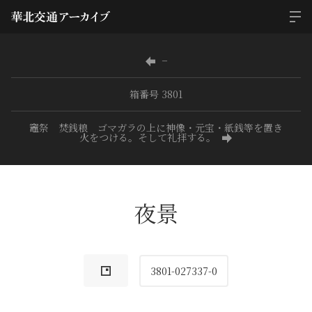
−
箱番号 3801
竈祭 焚銭粮 ゴマガラの上に神像・元宝・紙銭等を置き
火をつける。そして礼拝する。
夜景
3801-027337-0