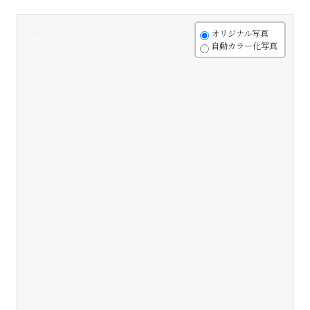
+
オリジナル写真
自動カラー化写真
-