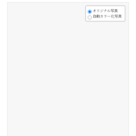
+
オリジナル写真
自動カラー化写真
-