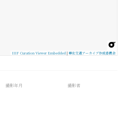
IIIF Curation Viewer Embedded
|
華北交通アーカイブ作成委員会
撮影年月
撮影者
備考