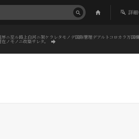
詳細
租界ニ至ル路上白河ニ架ケラレタモノデ国際管理デアルトコロカラ万国
現在ノモノニ改築サレタ。