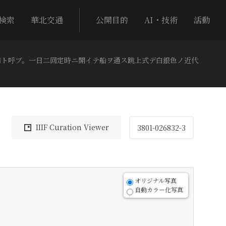
検索
華北交通
公開目的
AI・技術
活動
橋ト呼ブ。一日二回定時ニ開イテ船ヲ通ス跳上式デ白銀色ノ近代
IIIF Curation Viewer
3801-026832-3
オリジナル写真
自動カラー化写真