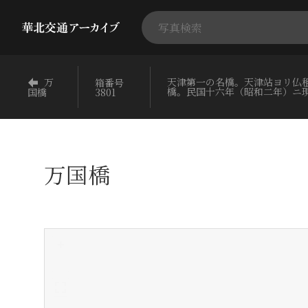
万
天津第一の名橋。天津站ヨリ仏
箱番号
橋。民国十六年（昭和二年）ニ
3801
国橋
万国橋
+
-