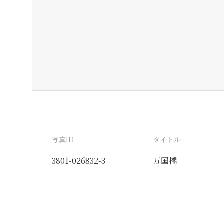
写真ID
タイトル
3801-026832-3
万国橋
分類番号
検閲印